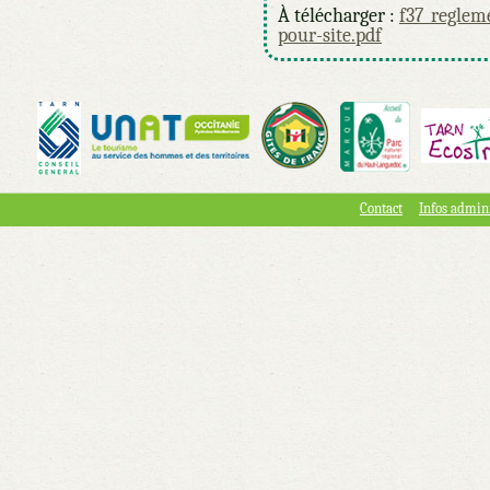
À télécharger :
f37_reglem
pour-site.pdf
Contact
Infos admini