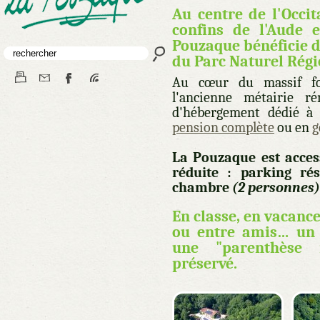
Au centre de l'Occi
confins de l'Aude 
Pouzaque bénéficie d
du Parc Naturel Rég
Au cœur du massif fo
l'ancienne métairie r
d'hébergement dédié à l
pension complète
ou en
g
La Pouzaque est acces
réduite : parking rés
chambre
(2 personnes)
En classe, en vacance
ou entre amis… un 
une "parenthèse 
préservé.